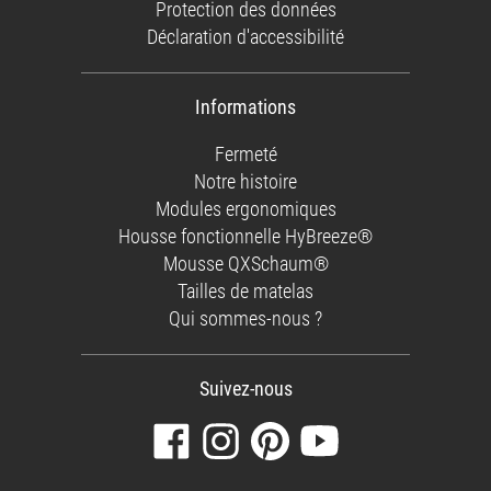
Protection des données
Déclaration d'accessibilité
Informations
Fermeté
Notre histoire
Modules ergonomiques
Housse fonctionnelle HyBreeze®
Mousse QXSchaum®
Tailles de matelas
Qui sommes-nous ?
Suivez-nous
Visitez
Suivez-
Retrouvez-
Regardez
notre
nous
nous
nos
page
sur
sur
vidéos