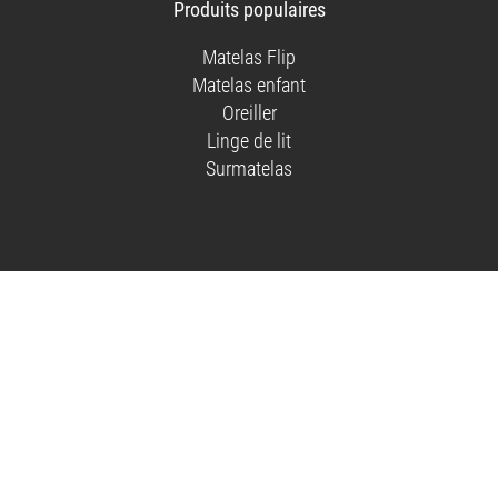
Produits populaires
Facebook
Instagram
Pinterest
sur
YouTube
Matelas Flip
Matelas enfant
Oreiller
Linge de lit
Surmatelas