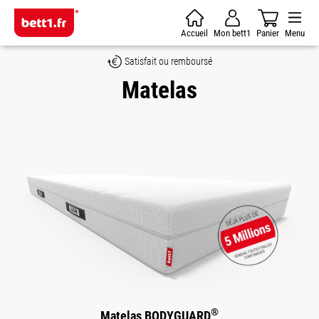
Passer au contenu principal
Accueil
Mon bett1
Panier
Menu
Satisfait ou remboursé
Matelas
®
Matelas BODYGUARD