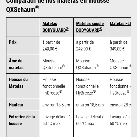
Comparatif de nos matelas en mousse
®
QXSchaum
®
Matelas
Matelas souple
Matelas FLIP
®
®
BODYGUARD
BODYGUARD
Prix
à partir de
à partir de
à partir de
249,00 €
249,00 €
349,00 €
Âme du
Mousse
Mousse
Mousse
®
®
®
matelas
QXSchaum
QXSchaum
QXSchaum
Housse du
Housse
Housse
Housse
Matelas
fonctionnelle
fonctionnelle
fonctionnelle
®
®
®
HyBreeze
HyBreeze
HyBreeze
Hauteur
environ 18,5 cm
environ 18,5 cm
environ 28 cm
Entretien de la
Lavage délicat à
Lavage délicat à
Lavage délicat 
housse
60 °C max.
60 °C max.
60 °C max.