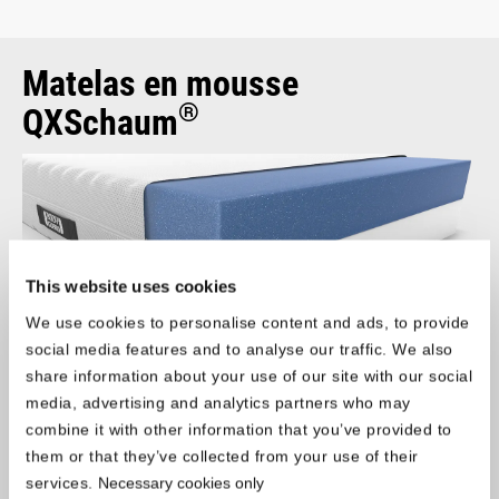
Matelas en mousse
®
QXSchaum
This website uses cookies
We use cookies to personalise content and ads, to provide
social media features and to analyse our traffic. We also
share information about your use of our site with our social
media, advertising and analytics partners who may
®
Les matelas BODYGUARD
sont fabriqués à partir de la mousse
combine it with other information that you’ve provided to
®
QXSchaum
, une mousse haute résilience spécialement
them or that they’ve collected from your use of their
développée pour les matelas. Par rapport aux mousses
services.
Necessary cookies only
polyuréthane classiques, elle offre de nombreux avantages en