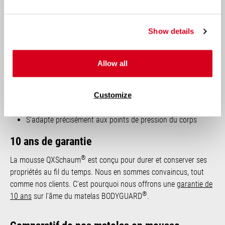
matière de confort, de durabilité et de soutien.
Show details
®
Les avantages de la mousse QXSchaum
Extrêmement durable
Allow all
Conserve sa forme même après des années d'utilisation
Bonne circulation de l'air grâce à sa structure à cellules
Customize
ouvertes
Léger et facile à manipuler
S'adapte précisément aux points de pression du corps
10 ans de garantie
®
La mousse QXSchaum
est conçu pour durer et conserver ses
propriétés au fil du temps. Nous en sommes convaincus, tout
comme nos clients. C'est pourquoi nous offrons une
garantie de
®
10 ans
sur l'âme du matelas BODYGUARD
.