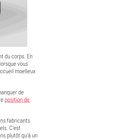
nt du corps. En
lorsque vous
accueil moelleux
manquer de
tre
position de
ins fabricants
els. C’est
ons plutôt qu’à un