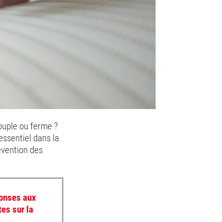
souple ou ferme ?
essentiel dans la
évention des
ponses aux
tes sur la