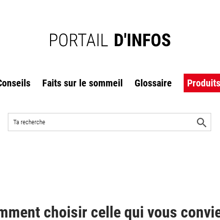
Conseils
Faits sur le sommeil
Glossaire
Produit
Rechercher
sur
L
le
l
r
site
mment choisir celle qui vous convi