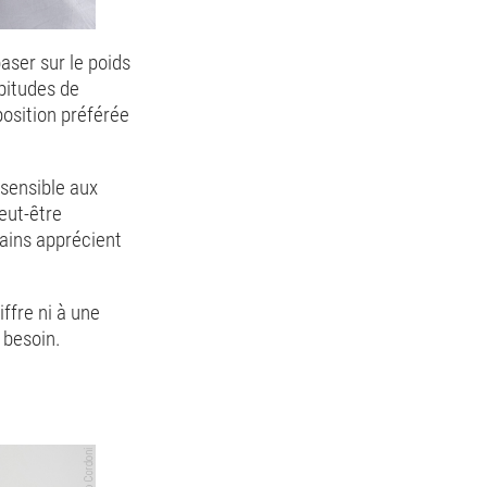
aser sur le poids
abitudes de
position préférée
 sensible aux
eut-être
tains apprécient
ffre ni à une
 besoin.