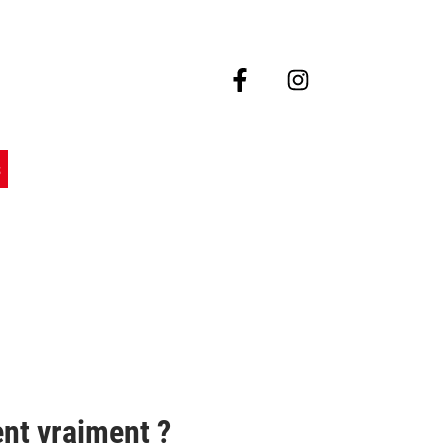
s
ancer
a
echerche
ent vraiment ?