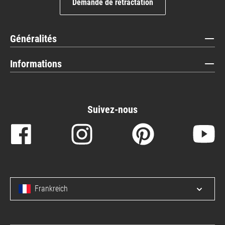
Demande de rétractation
Généralités
Informations
Suivez-nous
Frankreich
Open/c