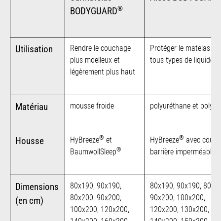
®
BODYGUARD
Rendre le couchage
Protéger le matelas co
Utilisation
plus moelleux et
tous types de liquides
légèrement plus haut
mousse froide
polyuréthane et polyes
Matériau
®
®
HyBreeze
et
HyBreeze
avec couch
Housse
®
BaumwollSleep
barrière imperméable
80x190, 90x190,
80x190, 90x190, 80x2
Dimensions
80x200, 90x200,
90x200, 100x200,
(en cm)
100x200, 120x200,
120x200, 130x200,