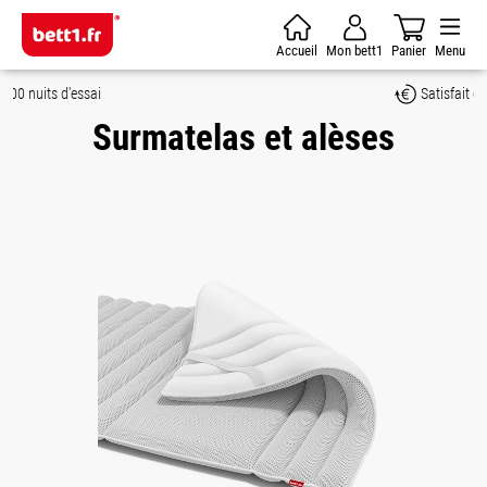
Passer au contenu principal
Accueil
Mon bett1
Panier
Menu
Satisfait ou remboursé
Surmatelas et alèses