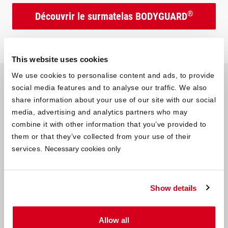
®
Découvrir le surmatelas BODYGUARD
This website uses cookies
We use cookies to personalise content and ads, to provide
Pourquoi acheter un
social media features and to analyse our traffic. We also
surmatelas ?
share information about your use of our site with our social
media, advertising and analytics partners who may
combine it with other information that you’ve provided to
Quels sont les avantages d’un surmatelas ?
them or that they’ve collected from your use of their
services.
Necessary cookies only
Améliorer le confort :
un surmatelas permet de rendre un
matelas trop ferme plus moelleux et d’améliorer le confort
Show details
de couchage. Selon le matériau choisi — mousse froide,
mousse à mémoire de forme ou latex — il s’adapte plus ou
moins précisément aux contours du corps.
Allow all
Soulager les points de pression :
un surmatelas peut aider