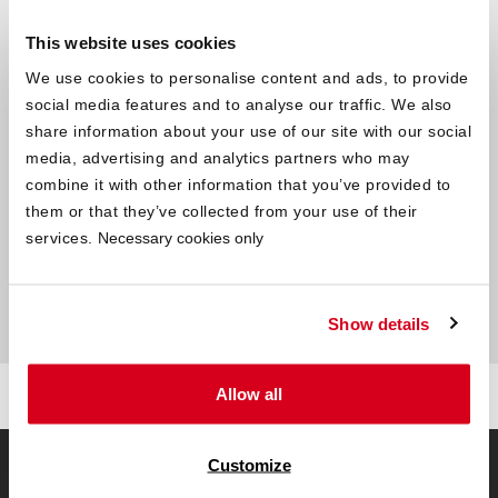
Inscrivez-vous à la newsletter:
This website uses cookies
Recevez régulièrement toute l‘actualité de bett1 sur votre boîte
We use cookies to personalise content and ads, to provide
mail.
social media features and to analyse our traffic. We also
J'accepte les
CGV
et les conditions relatives à la
protection
share information about your use of our site with our social
des données
.
media, advertising and analytics partners who may
combine it with other information that you’ve provided to
Je
them or that they’ve collected from your use of their
m'inscris à
services.
Necessary cookies only
la
newsletter
Show details
Allow all
Customize