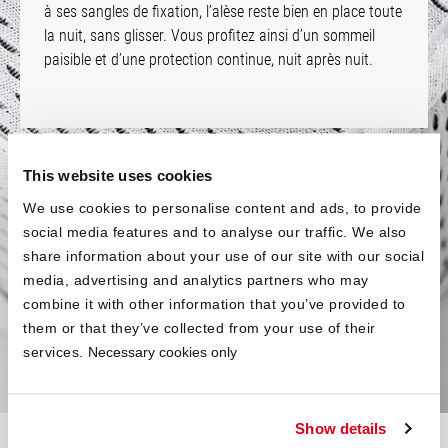
à ses sangles de fixation, l’alèse reste bien en place toute
la nuit, sans glisser. Vous profitez ainsi d’un sommeil
paisible et d’une protection continue, nuit après nuit.
This website uses cookies
Retirez, lavez, c'est prêt
We use cookies to personalise content and ads, to provide
social media features and to analyse our traffic. We also
®
L'alèse BODYGUARD
ee retire facilement et passe en
share information about your use of our site with our social
machine à 60 °C pour un nettoyage complet. Sa surface
media, advertising and analytics partners who may
à séchage rapide permet de la réutiliser rapidement, pour
combine it with other information that you’ve provided to
une protection toujours prête à accompagner vos nuits.
them or that they’ve collected from your use of their
services.
Necessary cookies only
Show details