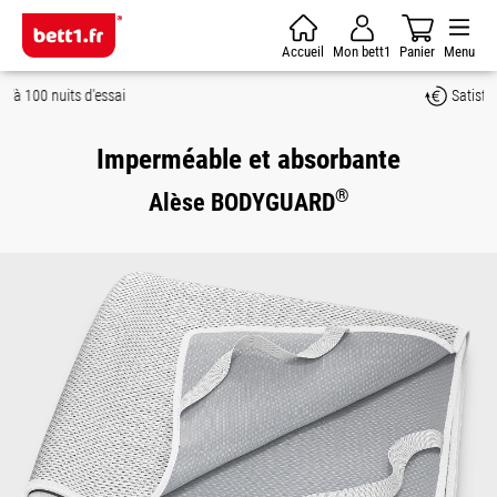
Passer au contenu principal
Accueil
Mon bett1
Panier
Menu
Satisfait ou remboursé
Imperméable et absorbante
®
Alèse BODYGUARD
Ignorer la galerie d'images