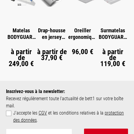
Matelas
Drap-housse
Oreiller
Surmatelas
BODYGUARD
en jersey
ergonomique
BODYGUARD
®
®
BODYGUARD
BODYGUARD
®
®
à partir
à partir de
96,00 €
à partir
de
37,90 €
de
249,00 €
119,00 €
Inscrivez-vous à la newsletter:
Recevez régulièrement toute l‘actualité de bett1 sur votre boîte
mail.
J'accepte les
CGV
et les conditions relatives à la
protection
des données
.