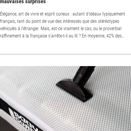
mauvaises surprises
Élégance, art de vivre et esprit curieux : autant d’idéaux typiquement
français, tant du point de vue des intéressés que des stéréotypes
véhiculés à l’étranger. Mais, est-ce vraiment le cas, ou le proverbial
raffinement à la française s’arrête-t-il au lit ? En moyenne, 42% des
Français changent leur linge de lit toutes les deux semaines, tandis que
23% le font chaque semaine. Mais, qu’en est-il sous les draps ?
Beaucoup de gens rechignent à laver la housse de leur matelas : t...