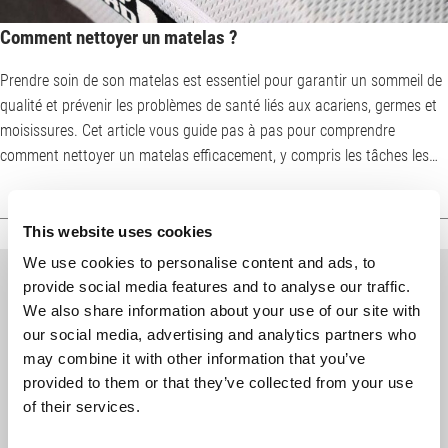
Comment nettoyer un matelas ?
Prendre soin de son matelas est essentiel pour garantir un sommeil de
qualité et prévenir les problèmes de santé liés aux acariens, germes et
moisissures. Cet article vous guide pas à pas pour comprendre
comment nettoyer un matelas efficacement, y compris les tâches les
plus tenaces. Pendant que nous dormons, la sueur, les cellules mortes,
les cheveux et la poussière s'accumulent sur notre matelas. C'est
pourquoi, nettoyer régulièrement son matelas permet, non seulement
This website uses cookies
de préserver sa...
We use cookies to personalise content and ads, to
Inscrivez-vous à la newsletter :
provide social media features and to analyse our traffic.
We also share information about your use of our site with
Recevez régulièrement toute l‘actualité de bett1 sur
our social media, advertising and analytics partners who
votre boîte mail.
may combine it with other information that you’ve
J'accepte les
CGV
et les conditions relatives à
la
provided to them or that they’ve collected from your use
protection des données.
of their services.
E-
Mail-