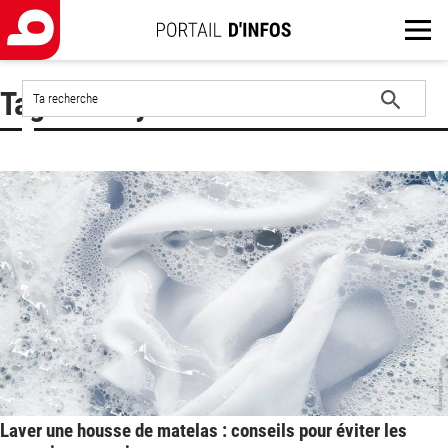
Rechercher
Tag : nettoyer un matelas
sur
le
Lancer
site
la
recherche
Laver une housse de matelas : conseils pour éviter les