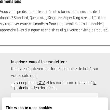
dimensions
Vous vous perdez parmi les différentes tailles et dimensions de lit
double ? Standard, Queen size, King size, Super King size... difficile de
s’y retrouver entre ces modèles.Pour tout savoir sur les lits doubles,
apprendre à les distinguer et choisir celui qui vousconvient, parcourez
notre guide ! Quelles sont les différentes tailles de lit double ? Le lit
double, également nommé lit à deux places, se décline en plusieurs
tailles, chacune ayant des caractéristiques spécifiques. Le t...
Inscrivez-vous à la newsletter :
Recevez régulièrement toute l‘actualité de bett1 sur
votre boîte mail.
J'accepte les
CGV
et les conditions relatives à
la
protection des données.
E-
Mail-
Adresse:
This website uses cookies