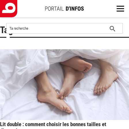
Rechercher
Tag : lit standard
sur
le
Lancer
site
la
recherche
Lit double : comment choisir les bonnes tailles et