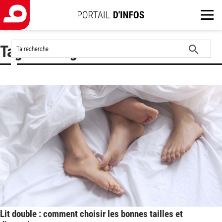
Rechercher
Tag : lit king size
sur
le
Lancer
site
la
recherche
Lit double : comment choisir les bonnes tailles et