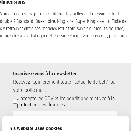
dimensions
Vous vous perdez parmi les différentes tailles et dimensions de lit
double ? Standard, Queen size, King size, Super King size... difficile de
s’y retrouver entre ces modèles.Pour tout savoir sur les lits doubles,
apprendre à les distinguer et choisir celui qui vousconvient, parcourez
notre guide ! Quelles sont les différentes tailles de lit double ? Le lit
double, également nommé lit à deux places, se décline en plusieurs
tailles, chacune ayant des caractéristiques spécifiques. Le t...
Inscrivez-vous à la newsletter :
Recevez régulièrement toute l‘actualité de bett1 sur
votre boîte mail.
J'accepte les
CGV
et les conditions relatives à
la
protection des données.
E-
Mail-
Adresse:
This website uses cookies