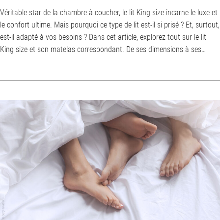
Véritable star de la chambre à coucher, le lit King size incarne le luxe et
le confort ultime. Mais pourquoi ce type de lit est-il si prisé ? Et, surtout,
est-il adapté à vos besoins ? Dans cet article, explorez tout sur le lit
King size et son matelas correspondant. De ses dimensions à ses
avantages et inconvénients, en passant par des conseils pratiques
pour choisir le bon modèle, devenez incollable sur le roi des lits ! Qu’est-
ce qu’un lit King size ? Un lit King size est...